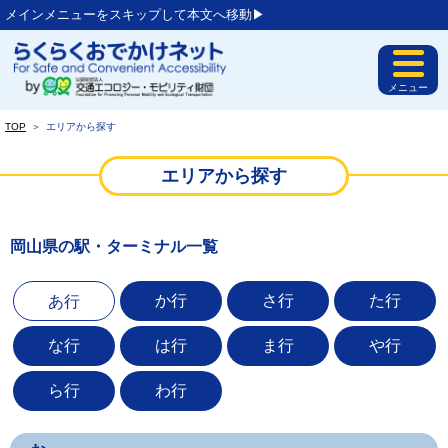
メインメニューをスキップして本文へ移動▶︎
メニュー
TOP
＞
エリアから探す
エリアから探す
岡山県の駅・ターミナル一覧
か行
さ行
た行
あ行
な行
は行
ま行
や行
ら行
わ行