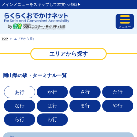
メインメニューをスキップして本文へ移動▶︎
メニュー
TOP
＞
エリアから探す
エリアから探す
岡山県の駅・ターミナル一覧
か行
さ行
た行
あ行
な行
は行
ま行
や行
ら行
わ行