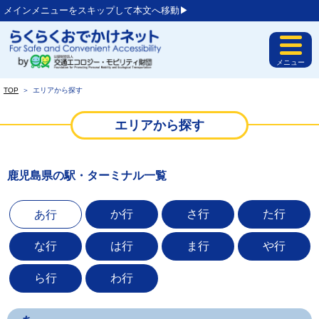
メインメニューをスキップして本文へ移動▶︎
メニュー
TOP
＞
エリアから探す
エリアから探す
鹿児島県の駅・ターミナル一覧
か行
さ行
た行
あ行
な行
は行
ま行
や行
ら行
わ行