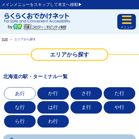
メインメニューをスキップして本文へ移動▶︎
メニュー
TOP
＞
エリアから探す
エリアから探す
北海道の駅・ターミナル一覧
か行
さ行
た行
あ行
な行
は行
ま行
や行
ら行
わ行