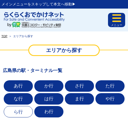
メインメニューをスキップして本文へ移動▶︎
メニュー
TOP
＞
エリアから探す
エリアから探す
広島県の駅・ターミナル一覧
あ行
か行
さ行
た行
な行
は行
ま行
や行
わ行
ら行