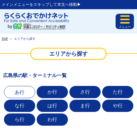
メインメニューをスキップして本文へ移動▶︎
メニュー
TOP
＞
エリアから探す
エリアから探す
広島県の駅・ターミナル一覧
か行
さ行
た行
あ行
な行
は行
ま行
や行
ら行
わ行