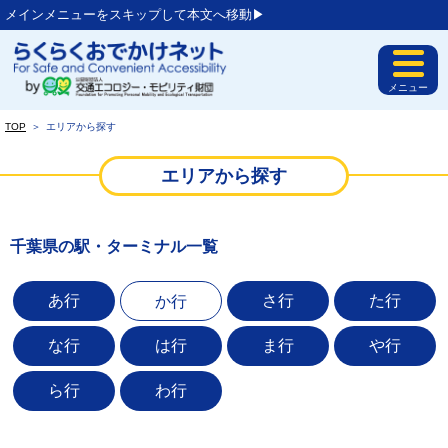
メインメニューをスキップして本文へ移動▶︎
メニュー
TOP
＞
エリアから探す
エリアから探す
千葉県の駅・ターミナル一覧
あ行
さ行
た行
か行
な行
は行
ま行
や行
ら行
わ行