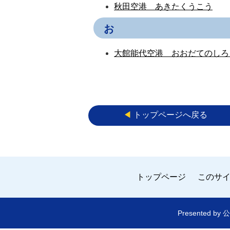
秋田空港 あきたくうこう
お
大館能代空港 おおだてのしろ
◀︎
トップページへ戻る
トップページ
このサ
Presented