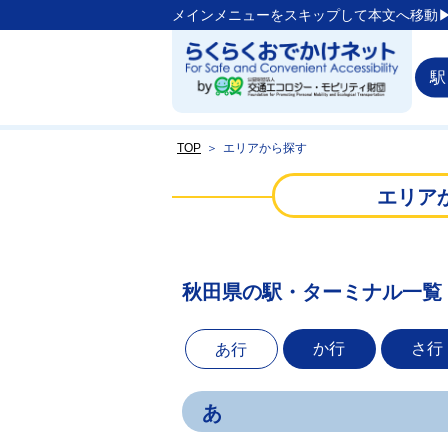
メインメニューをスキップして本文へ移動▶
駅
TOP
＞
エリアから探す
エリア
秋田県の駅・ターミナル一覧
か行
さ行
あ行
あ