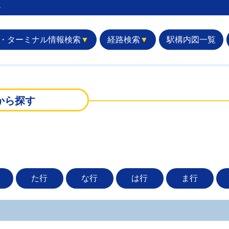
︎
・ターミナル情報検索
▼
経路検索
▼
駅構内図一覧
から探す
た行
な行
は行
ま行