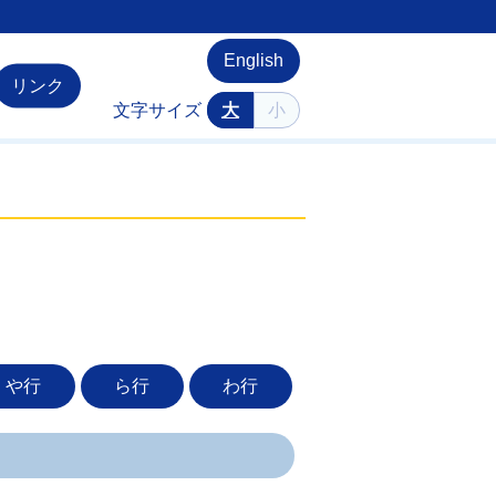
English
リンク
文字サイズ
大
小
や行
ら行
わ行