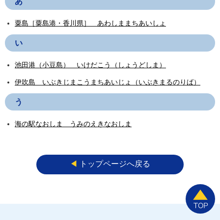
あ
粟島［粟島港・香川県］ あわしままちあいしょ
い
池田港（小豆島） いけだこう（しょうどしま）
伊吹島 いぶきじまこうまちあいじょ（いぶきまるのりば）
う
海の駅なおしま うみのえきなおしま
◀︎
トップページへ戻る