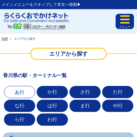
メインメニューをスキップして本文へ移動▶︎
メニュー
TOP
＞
エリアから探す
エリアから探す
香川県の駅・ターミナル一覧
か行
さ行
た行
あ行
な行
は行
ま行
や行
ら行
わ行