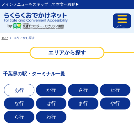
メインメニューをスキップして本文へ移動▶︎
メニュー
TOP
＞
エリアから探す
エリアから探す
千葉県の駅・ターミナル一覧
か行
さ行
た行
あ行
な行
は行
ま行
や行
ら行
わ行