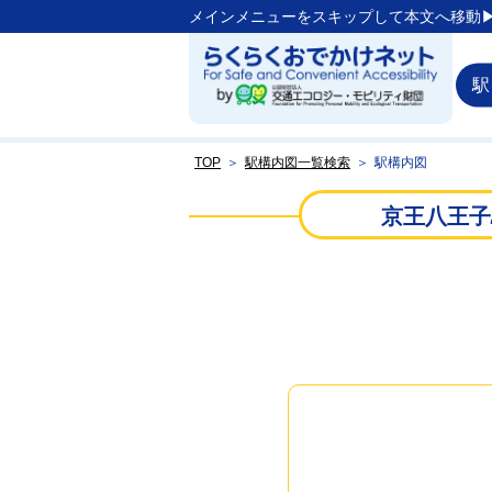
メインメニューをスキップして本文へ移動▶
駅
TOP
＞
駅構内図一覧検索
＞
駅構内図
京王八王子