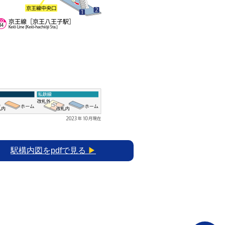
駅構内図をpdfで見る
▶