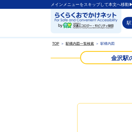
メインメニューをスキップして本文へ移動▶
駅
TOP
＞
駅構内図一覧検索
＞
駅構内図
金沢駅