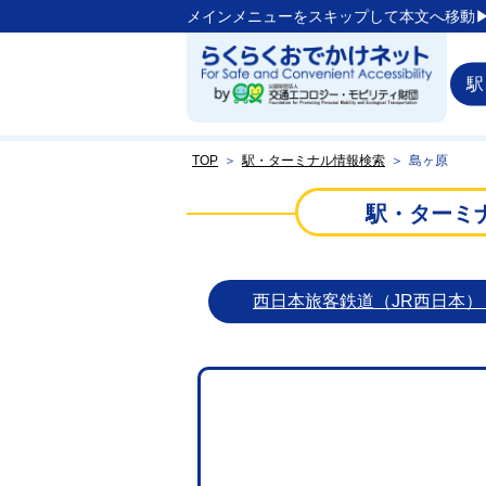
メインメニューをスキップして本文へ移動▶
駅
TOP
＞
駅・ターミナル情報検索
＞
島ヶ原
駅・ターミ
西日本旅客鉄道（JR西日本