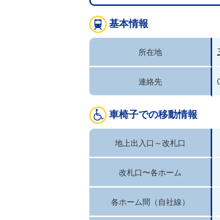
基本情報
所在地
連絡先
車椅子での移動情報
地上出入口～改札口
改札口〜各ホーム
各ホーム間（自社線）