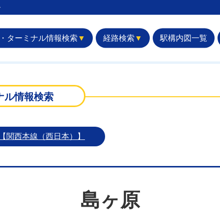
︎
・ターミナル情報検索
▼
経路検索
▼
駅構内図一覧
ナル情報検索
）【関西本線（西日本）】
島ヶ原