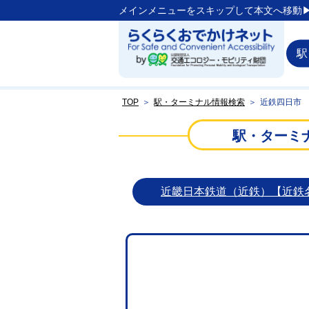
メインメニューをスキップして本文へ移動▶
駅
TOP
＞
駅・ターミナル情報検索
＞
近鉄四日市
駅・ターミ
近畿日本鉄道（近鉄）【近鉄