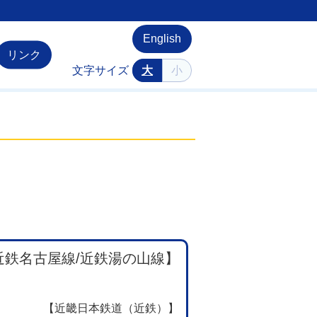
English
リンク
文字サイズ
大
小
近鉄名古屋線/近鉄湯の山線】
【近畿日本鉄道（近鉄）】