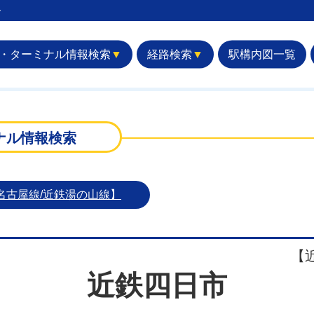
︎
・ターミナル情報検索
▼
経路検索
▼
駅構内図一覧
ナル情報検索
名古屋線/近鉄湯の山線】
【
近鉄四日市