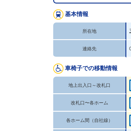
基本情報
所在地
連絡先
車椅子での移動情報
地上出入口～改札口
改札口〜各ホーム
各ホーム間（自社線）