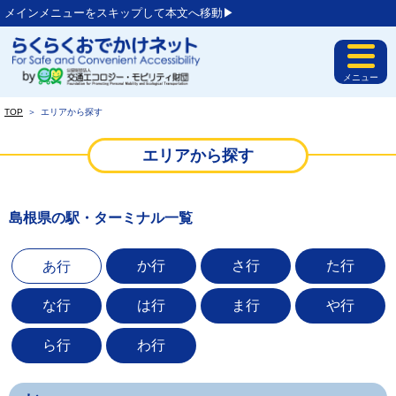
メインメニューをスキップして本文へ移動▶︎
メニュー
TOP
＞
エリアから探す
エリアから探す
島根県の駅・ターミナル一覧
か行
さ行
た行
あ行
な行
は行
ま行
や行
ら行
わ行