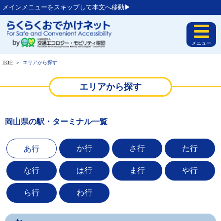
メインメニューをスキップして本文へ移動▶︎
メニュー
TOP
＞
エリアから探す
エリアから探す
岡山県の駅・ターミナル一覧
か行
さ行
た行
あ行
な行
は行
ま行
や行
ら行
わ行