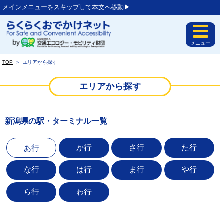
メインメニューをスキップして本文へ移動▶︎
メニュー
TOP
＞
エリアから探す
エリアから探す
新潟県の駅・ターミナル一覧
か行
さ行
た行
あ行
な行
は行
ま行
や行
ら行
わ行