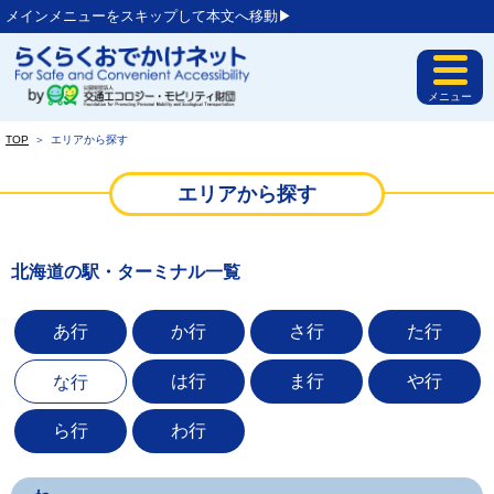
メインメニューをスキップして本文へ移動▶︎
メニュー
TOP
＞
エリアから探す
エリアから探す
北海道の駅・ターミナル一覧
あ行
か行
さ行
た行
は行
ま行
や行
な行
ら行
わ行