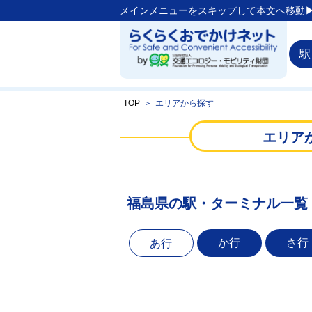
メインメニューをスキップして本文へ移動▶
駅
TOP
＞
エリアから探す
エリア
福島県の駅・ターミナル一覧
か行
さ行
あ行