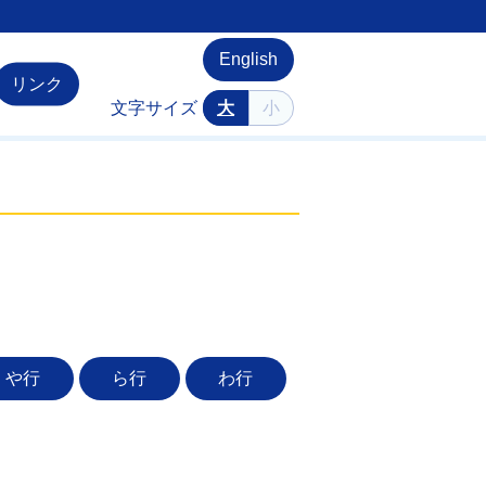
English
リンク
文字サイズ
大
小
や行
ら行
わ行