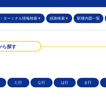
︎
・ターミナル情報検索
▼
経路検索
▼
駅構内図一覧
から探す
た行
な行
は行
ま行