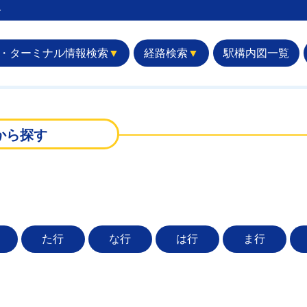
︎
・ターミナル情報検索
▼
経路検索
▼
駅構内図一覧
から探す
た行
な行
は行
ま行