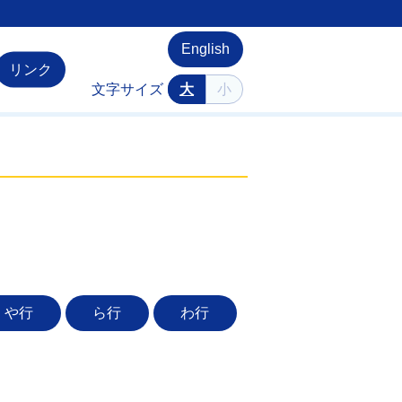
English
リンク
文字サイズ
大
小
や行
ら行
わ行