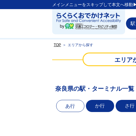
メインメニューをスキップして本文へ移動▶
駅
TOP
＞
エリアから探す
エリア
奈良県の駅・ターミナル一覧
か行
さ行
あ行