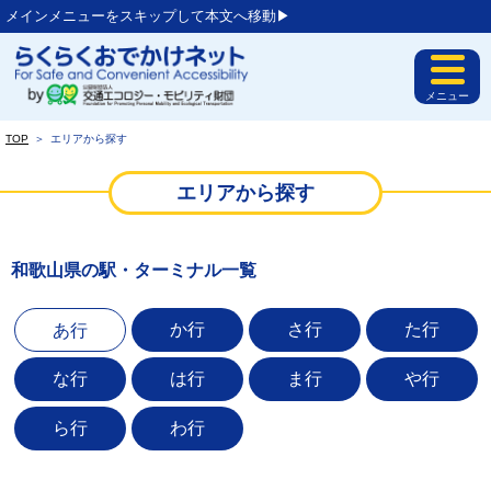
メインメニューをスキップして本文へ移動▶︎
メニュー
TOP
＞
エリアから探す
エリアから探す
和歌山県の駅・ターミナル一覧
か行
さ行
た行
あ行
な行
は行
ま行
や行
ら行
わ行