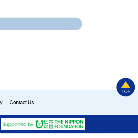
ty
Contact Us